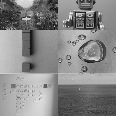
openchoice
Sois le changement que tu
veux voir dans le monde
Because we are not robots.
{Gandi}
openchoice
openchoice
Together Everyone Achieves
Radical Collaboration.
More.
openchoice
openchoice
Structure agile, résultats
Simplicité.
concrets.