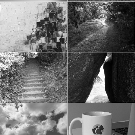
openchoice
openchoice
Budget collaboratif.
Inspiration.
openchoice
openchoice
La porte du changement ne
Vivez votre voyage du Héros !
s’ouvre que de l’intérieur.
Voir nos Formations & Ateliers
{Salomé}
openchoice
openchoice
Rien n'est parvenant, sauf le