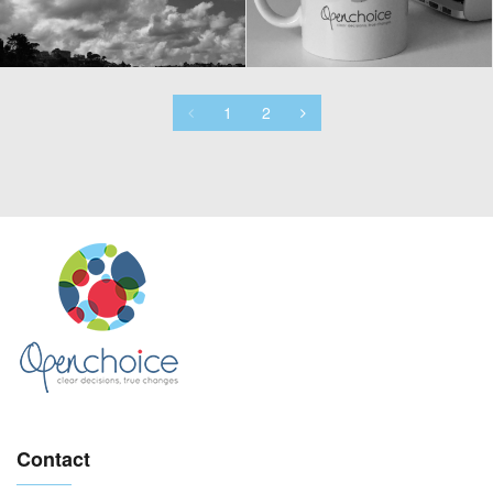
changement. {Héraclite}
1
2
Contact